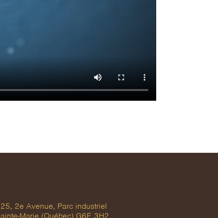
25, 2e Avenue, Parc industriel
ainte-Marie (Québec) G6E 3H2