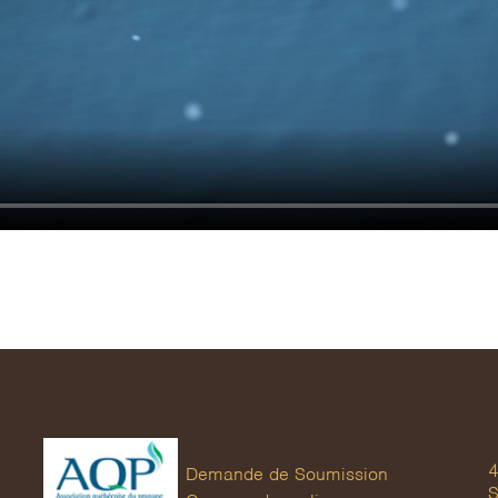
4
Demande de Soumission
S