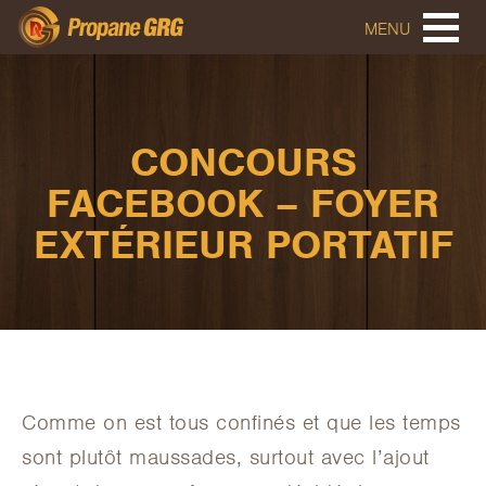
MENU
CONCOURS
FACEBOOK – FOYER
EXTÉRIEUR PORTATIF
Comme on est tous confinés et que les temps
sont plutôt maussades, surtout avec l’ajout