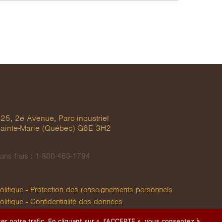
25, 2e Avenue, Parc industriel
ainte-Marie (Québec) G6E 3H2
ans frais : 1-800-463-1794
olitique - Protection des renseignements personnels
olitique - Confidentialité des données
er notre trafic. En cliquant sur « J'ACCEPTE », vous consentez à