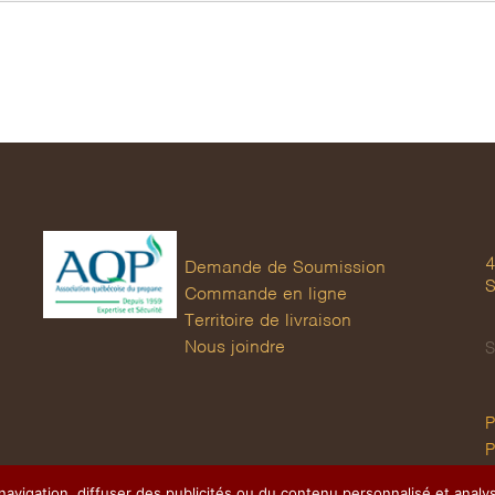
4
Demande de Soumission
S
Commande en ligne
Territoire de livraison
Nous joindre
S
P
P
avigation, diffuser des publicités ou du contenu personnalisé et analys