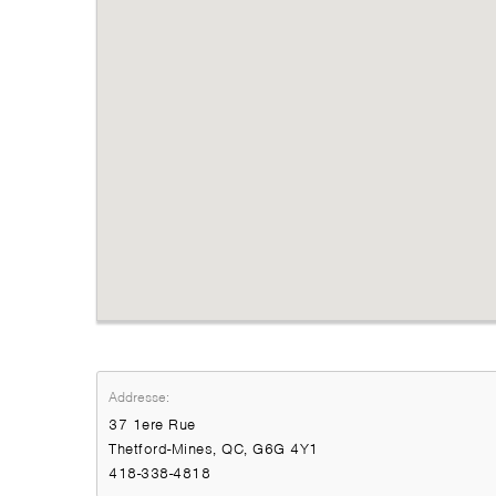
Addresse:
37 1ere Rue
Thetford-Mines, QC, G6G 4Y1
418-338-4818